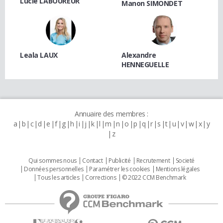
Lucie LABOUREUR
Manon SIMONDET
Leala LAUX
Alexandre
HENNEGUELLE
Annuaire des membres :
a
b
c
d
e
f
g
h
i
j
k
l
m
n
o
p
q
r
s
t
u
v
w
x
y
z
Qui sommes nous
Contact
Publicité
Recrutement
Societé
Données personnelles
Paramétrer les cookies
Mentions légales
Tous les articles
Corrections
© 2022 CCM Benchmark