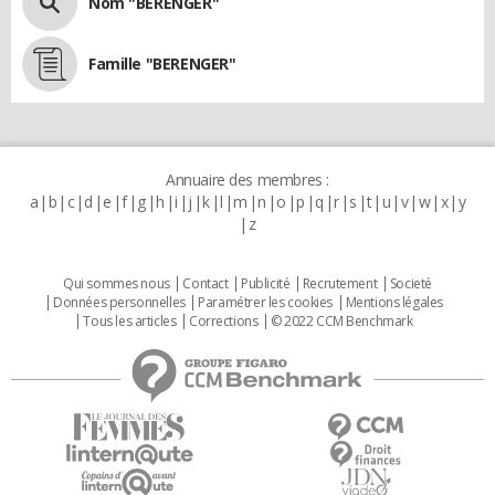
Nom "BERENGER"
Famille "BERENGER"
Annuaire des membres :
a
b
c
d
e
f
g
h
i
j
k
l
m
n
o
p
q
r
s
t
u
v
w
x
y
z
Qui sommes nous
Contact
Publicité
Recrutement
Societé
Données personnelles
Paramétrer les cookies
Mentions légales
Tous les articles
Corrections
© 2022 CCM Benchmark