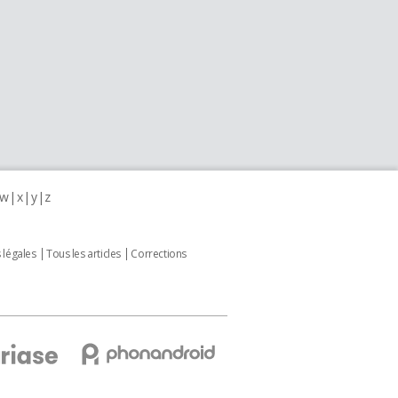
w
x
y
z
 légales
Tous les articles
Corrections