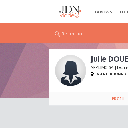
IA NEWS
TEC
Rechercher
Julie DOU
APPLIMO SA
techni
LA FERTE BERNARD
Julie DOUET
PROFIL