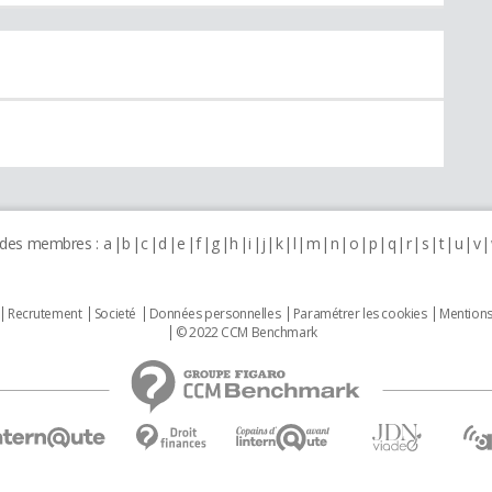
 des membres :
a
b
c
d
e
f
g
h
i
j
k
l
m
n
o
p
q
r
s
t
u
v
Recrutement
Societé
Données personnelles
Paramétrer les cookies
Mentions
© 2022 CCM Benchmark