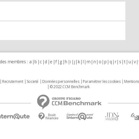
 des membres :
a
b
c
d
e
f
g
h
i
j
k
l
m
n
o
p
q
r
s
t
u
v
Recrutement
Societé
Données personnelles
Paramétrer les cookies
Mentions
© 2022 CCM Benchmark