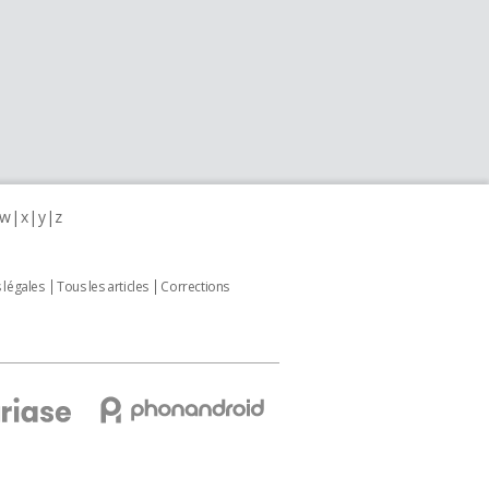
w
x
y
z
 légales
Tous les articles
Corrections