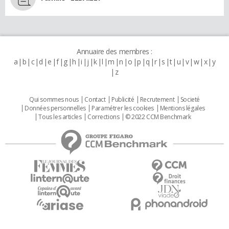
Annuaire des membres :
a
b
c
d
e
f
g
h
i
j
k
l
m
n
o
p
q
r
s
t
u
v
w
x
y
z
Qui sommes nous
Contact
Publicité
Recrutement
Societé
Données personnelles
Paramétrer les cookies
Mentions légales
Tous les articles
Corrections
© 2022 CCM Benchmark