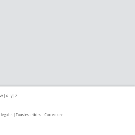
w
x
y
z
 légales
Tous les articles
Corrections