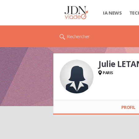
IA NEWS
TEC
Rechercher
Julie LETA
PARIS
Julie LETAN
PROFIL