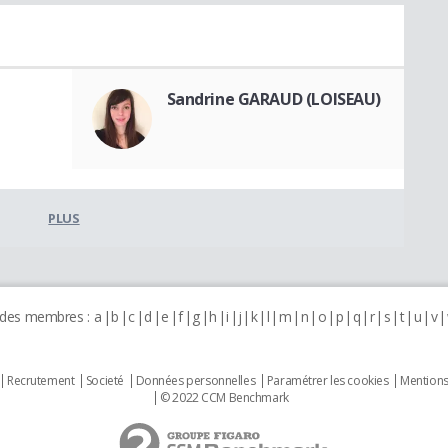
Sandrine GARAUD (LOISEAU)
PLUS
 des membres :
a
b
c
d
e
f
g
h
i
j
k
l
m
n
o
p
q
r
s
t
u
v
Recrutement
Societé
Données personnelles
Paramétrer les cookies
Mentions
© 2022 CCM Benchmark