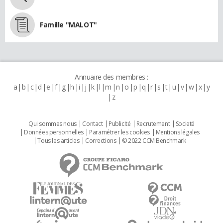
Famille "MALOT"
Annuaire des membres :
a
b
c
d
e
f
g
h
i
j
k
l
m
n
o
p
q
r
s
t
u
v
w
x
y
z
Qui sommes nous
Contact
Publicité
Recrutement
Societé
Données personnelles
Paramétrer les cookies
Mentions légales
Tous les articles
Corrections
© 2022 CCM Benchmark