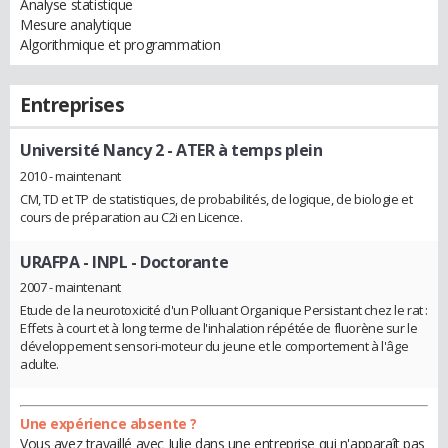
Analyse statistique
Mesure analytique
Algorithmique et programmation
Entreprises
Université Nancy 2
- ATER à temps plein
2010 - maintenant
CM, TD et TP de statistiques, de probabilités, de logique, de biologie et
cours de préparation au C2i en Licence.
URAFPA - INPL
- Doctorante
2007 - maintenant
Etude de la neurotoxicité d'un Polluant Organique Persistant chez le rat :
Effets à court et à long terme de l'inhalation répétée de fluorène sur le
développement sensori-moteur du jeune et le comportement à l'âge
adulte.
Une expérience absente ?
Vous avez travaillé avec Julie dans une entreprise qui n'apparaît pas