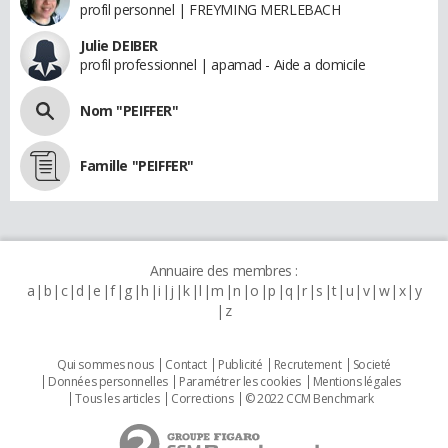
profil personnel | FREYMING MERLEBACH
Julie DEIBER
profil professionnel | apamad - Aide a domicile
Nom "PEIFFER"
Famille "PEIFFER"
Annuaire des membres :
a
b
c
d
e
f
g
h
i
j
k
l
m
n
o
p
q
r
s
t
u
v
w
x
y
z
Qui sommes nous
Contact
Publicité
Recrutement
Societé
Données personnelles
Paramétrer les cookies
Mentions légales
Tous les articles
Corrections
© 2022 CCM Benchmark