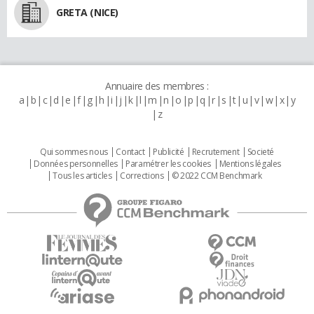
GRETA (NICE)
Annuaire des membres :
a
b
c
d
e
f
g
h
i
j
k
l
m
n
o
p
q
r
s
t
u
v
w
x
y
z
Qui sommes nous
Contact
Publicité
Recrutement
Societé
Données personnelles
Paramétrer les cookies
Mentions légales
Tous les articles
Corrections
© 2022 CCM Benchmark