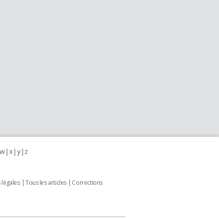
w
x
y
z
 légales
Tous les articles
Corrections