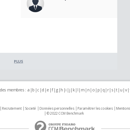
PLUS
 des membres :
a
b
c
d
e
f
g
h
i
j
k
l
m
n
o
p
q
r
s
t
u
v
Recrutement
Societé
Données personnelles
Paramétrer les cookies
Mentions
© 2022 CCM Benchmark