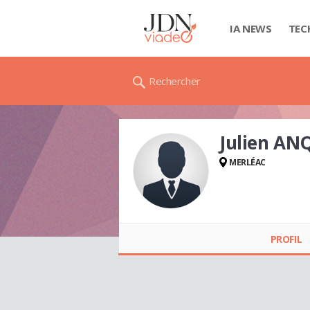
IA NEWS
TEC
Rechercher
Julien AN
MERLÉAC
Julien ANQUET
PROFIL