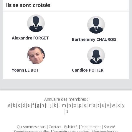
Ils se sont croisés
Alexandre FORGET
Barthélémy CHAUROIS
Yoann LE BOT
Candice POTIER
Annuaire des membres :
a
b
c
d
e
f
g
h
i
j
k
l
m
n
o
p
q
r
s
t
u
v
w
x
y
z
Qui sommes nous
Contact
Publicité
Recrutement
Societé
Données personnelles
Paramétrer les cookies
Mentions légales