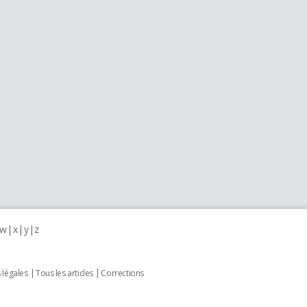
w
x
y
z
 légales
Tous les articles
Corrections