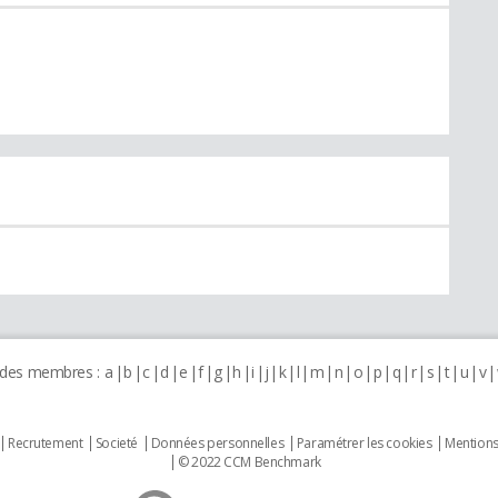
 des membres :
a
b
c
d
e
f
g
h
i
j
k
l
m
n
o
p
q
r
s
t
u
v
Recrutement
Societé
Données personnelles
Paramétrer les cookies
Mentions
© 2022 CCM Benchmark