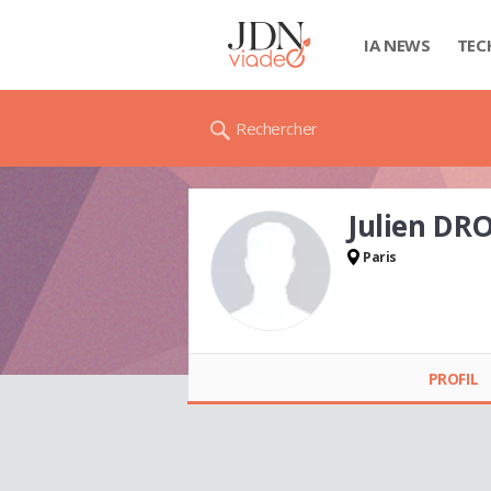
IA NEWS
TEC
Rechercher
Julien DR
Paris
Julien DROIX
PROFIL