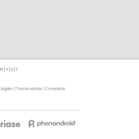
w
x
y
z
 légales
Tous les articles
Corrections