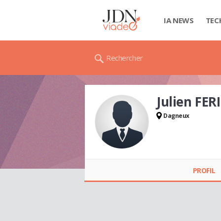
IA NEWS
TEC
Rechercher
Julien FER
Dagneux
Julien FERINA
PROFIL