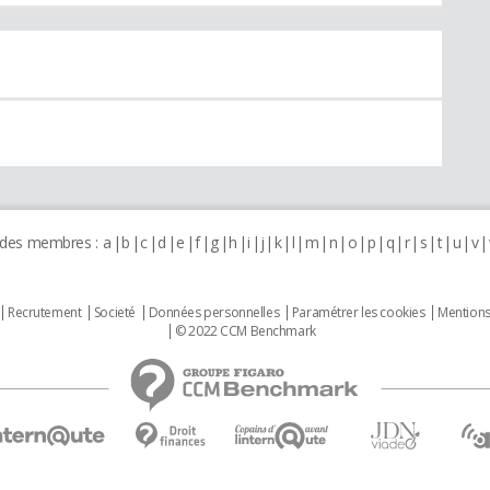
 des membres :
a
b
c
d
e
f
g
h
i
j
k
l
m
n
o
p
q
r
s
t
u
v
Recrutement
Societé
Données personnelles
Paramétrer les cookies
Mentions
© 2022 CCM Benchmark