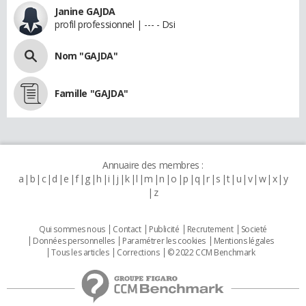
Janine GAJDA
profil professionnel | --- - Dsi
Nom "GAJDA"
Famille "GAJDA"
Annuaire des membres :
a
b
c
d
e
f
g
h
i
j
k
l
m
n
o
p
q
r
s
t
u
v
w
x
y
z
Qui sommes nous
Contact
Publicité
Recrutement
Societé
Données personnelles
Paramétrer les cookies
Mentions légales
Tous les articles
Corrections
© 2022 CCM Benchmark