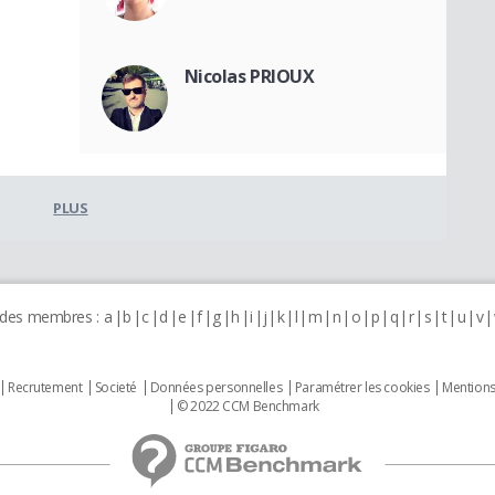
Nicolas PRIOUX
PLUS
 des membres :
a
b
c
d
e
f
g
h
i
j
k
l
m
n
o
p
q
r
s
t
u
v
Recrutement
Societé
Données personnelles
Paramétrer les cookies
Mentions
© 2022 CCM Benchmark