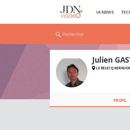
IA NEWS
TEC
Rechercher
Julien GA
LE RELECQ KERHUO
Julien GASTRIN
PROFIL