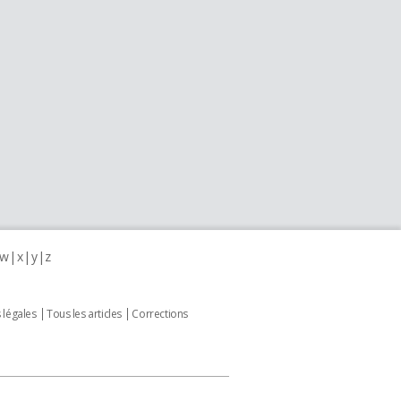
w
x
y
z
 légales
Tous les articles
Corrections