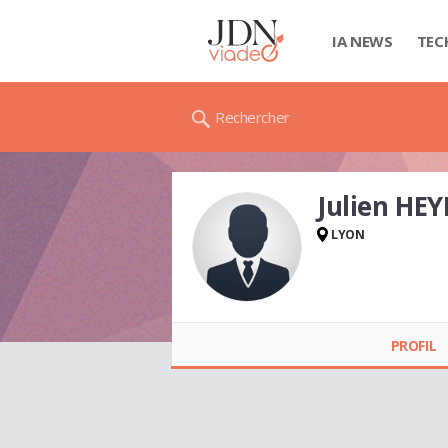
IA NEWS
TEC
Rechercher
Julien HE
LYON
Julien HEYRAUD
PROFIL