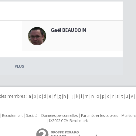
Gaël BEAUDOIN
PLUS
 des membres :
a
b
c
d
e
f
g
h
i
j
k
l
m
n
o
p
q
r
s
t
u
v
Recrutement
Societé
Données personnelles
Paramétrer les cookies
Mentions
© 2022 CCM Benchmark