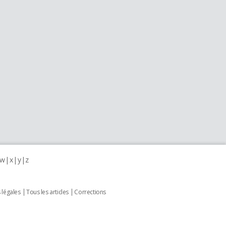
w
x
y
z
 légales
Tous les articles
Corrections