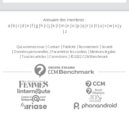
Annuaire des membres :
a
b
c
d
e
f
g
h
i
j
k
l
m
n
o
p
q
r
s
t
u
v
w
x
y
z
Qui sommes nous
Contact
Publicité
Recrutement
Societé
Données personnelles
Paramétrer les cookies
Mentions légales
Tous les articles
Corrections
© 2022 CCM Benchmark