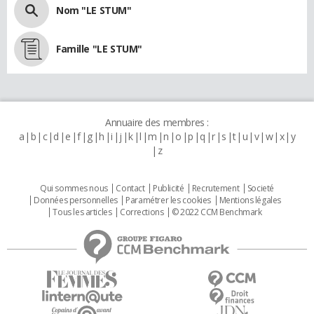
Nom "LE STUM"
Famille "LE STUM"
Annuaire des membres :
a
b
c
d
e
f
g
h
i
j
k
l
m
n
o
p
q
r
s
t
u
v
w
x
y
z
Qui sommes nous
Contact
Publicité
Recrutement
Societé
Données personnelles
Paramétrer les cookies
Mentions légales
Tous les articles
Corrections
© 2022 CCM Benchmark