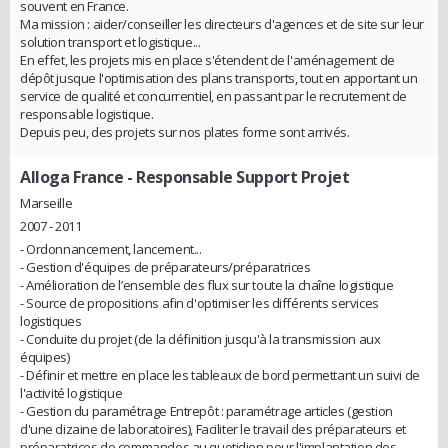
souvent en France.
Ma mission : aider/conseiller les directeurs d'agences et de site sur leur
solution transport et logistique...
En effet, les projets mis en place s'étendent de l'aménagement de
dépôt jusque l'optimisation des plans transports, tout en apportant un
service de qualité et concurrentiel, en passant par le recrutement de
responsable logistique.
Depuis peu, des projets sur nos plates forme sont arrivés.
Alloga France
- Responsable Support Projet
Marseille
2007 - 2011
- Ordonnancement, lancement...
- Gestion d'équipes de préparateurs/préparatrices
- Amélioration de l’ensemble des flux sur toute la chaîne logistique
- Source de propositions afin d'optimiser les différents services
logistiques
- Conduite du projet (de la définition jusqu'à la transmission aux
équipes)
- Définir et mettre en place les tableaux de bord permettant un suivi de
l'activité logistique
- Gestion du paramétrage Entrepôt : paramétrage articles (gestion
d'une dizaine de laboratoires), Faciliter le travail des préparateurs et
préparatrices de commandes au quotidien pour l'implantation des