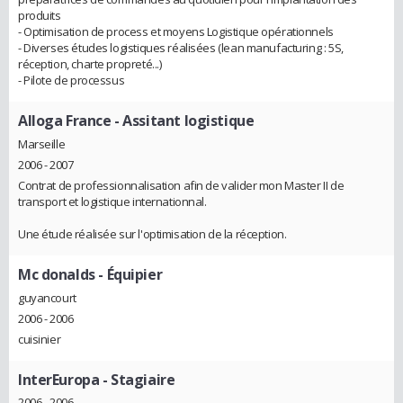
produits
- Optimisation de process et moyens Logistique opérationnels
- Diverses études logistiques réalisées (lean manufacturing : 5S,
réception, charte propreté...)
- Pilote de processus
Alloga France
- Assitant logistique
Marseille
2006 - 2007
Contrat de professionnalisation afin de valider mon Master II de
transport et logistique internationnal.
Une étude réalisée sur l'optimisation de la réception.
Mc donalds
- Équipier
guyancourt
2006 - 2006
cuisinier
InterEuropa
- Stagiaire
2006 - 2006