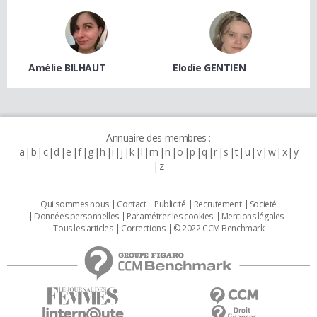
Amélie BILHAUT
Elodie GENTIEN
Annuaire des membres :
a
b
c
d
e
f
g
h
i
j
k
l
m
n
o
p
q
r
s
t
u
v
w
x
y
z
Qui sommes nous
Contact
Publicité
Recrutement
Societé
Données personnelles
Paramétrer les cookies
Mentions légales
Tous les articles
Corrections
© 2022 CCM Benchmark