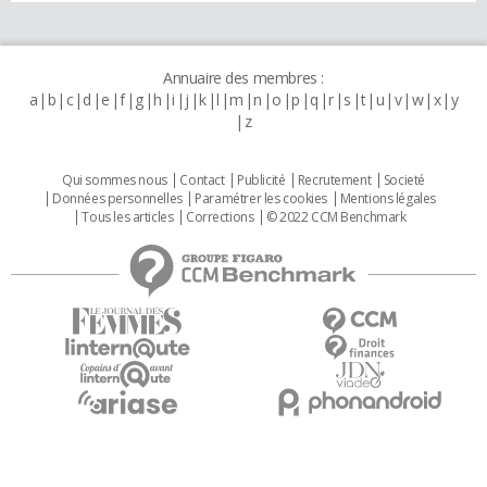
Annuaire des membres :
a
b
c
d
e
f
g
h
i
j
k
l
m
n
o
p
q
r
s
t
u
v
w
x
y
z
Qui sommes nous
Contact
Publicité
Recrutement
Societé
Données personnelles
Paramétrer les cookies
Mentions légales
Tous les articles
Corrections
© 2022 CCM Benchmark