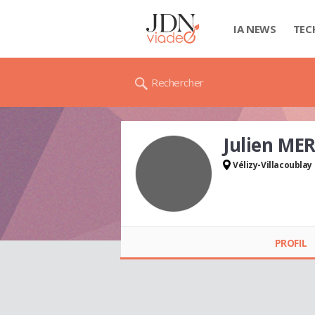
IA NEWS
TEC
Rechercher
Julien ME
Vélizy-Villacoublay
Julien MERVEILLE
PROFIL