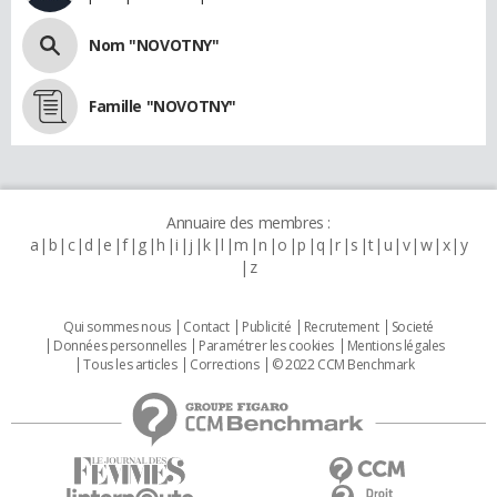
Nom "NOVOTNY"
Famille "NOVOTNY"
Annuaire des membres :
a
b
c
d
e
f
g
h
i
j
k
l
m
n
o
p
q
r
s
t
u
v
w
x
y
z
Qui sommes nous
Contact
Publicité
Recrutement
Societé
Données personnelles
Paramétrer les cookies
Mentions légales
Tous les articles
Corrections
© 2022 CCM Benchmark