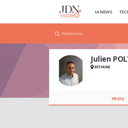
IA NEWS
TEC
Rechercher
Julien POL
BÉTHUNE
Julien POLY
PROFIL