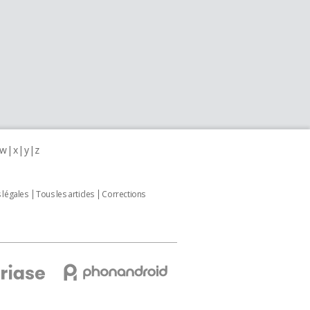
w
x
y
z
 légales
Tous les articles
Corrections