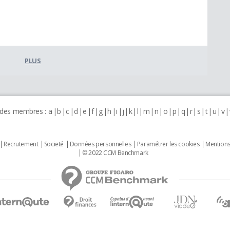
PLUS
 des membres :
a
b
c
d
e
f
g
h
i
j
k
l
m
n
o
p
q
r
s
t
u
v
Recrutement
Societé
Données personnelles
Paramétrer les cookies
Mentions
© 2022 CCM Benchmark