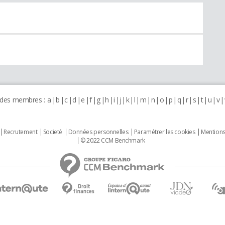
 des membres :
a
b
c
d
e
f
g
h
i
j
k
l
m
n
o
p
q
r
s
t
u
v
Recrutement
Societé
Données personnelles
Paramétrer les cookies
Mentions
© 2022 CCM Benchmark