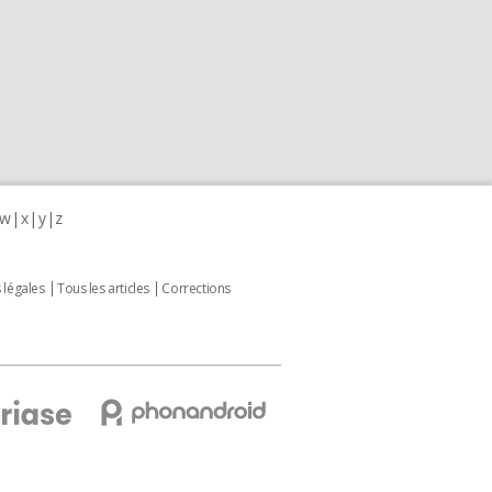
w
x
y
z
 légales
Tous les articles
Corrections