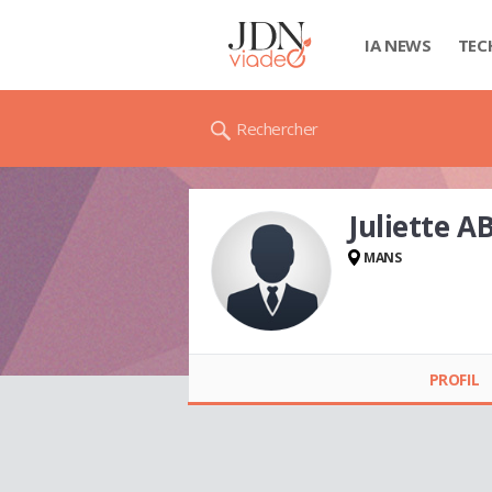
IA NEWS
TEC
Rechercher
Juliette 
MANS
Juliette ABESSOLO
PROFIL