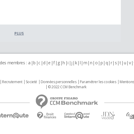
PLUS
 des membres :
a
b
c
d
e
f
g
h
i
j
k
l
m
n
o
p
q
r
s
t
u
v
Recrutement
Societé
Données personnelles
Paramétrer les cookies
Mentions
© 2022 CCM Benchmark