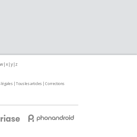
w
x
y
z
 légales
Tous les articles
Corrections