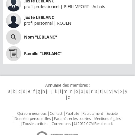
Juste LEBLANC
profil professionnel | PIER IMPORT - Achats
Juste LEBLANC
profil personnel | ROUEN
Nom "LEBLANC"
Famille "LEBLANC"
Annuaire des membres :
a
b
c
d
e
f
g
h
i
j
k
l
m
n
o
p
q
r
s
t
u
v
w
x
y
z
Qui sommes nous
Contact
Publicité
Recrutement
Societé
Données personnelles
Paramétrer les cookies
Mentions légales
Tous les articles
Corrections
© 2022 CCM Benchmark