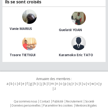
Ils se sont croisés
Vanie MARIUS
Guelaté YOAN
Traore TIETIGUI
Karamoko Eric TATO
Annuaire des membres :
a
b
c
d
e
f
g
h
i
j
k
l
m
n
o
p
q
r
s
t
u
v
w
x
y
z
Qui sommes nous
Contact
Publicité
Recrutement
Societé
Données personnelles
Paramétrer les cookies
Mentions légales