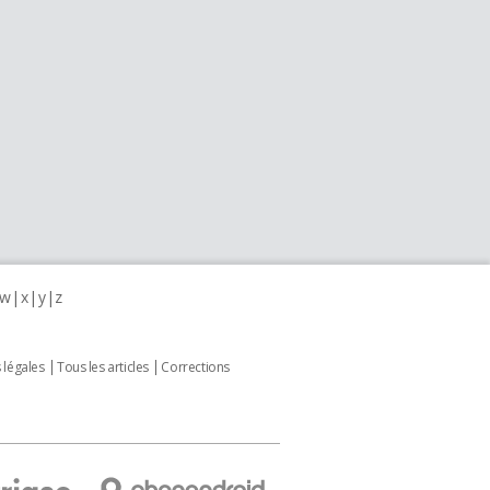
w
x
y
z
 légales
Tous les articles
Corrections