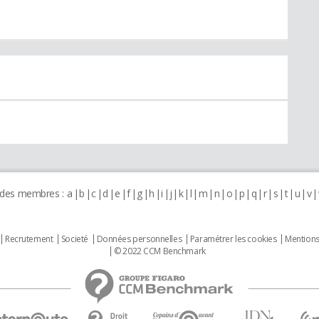
 des membres :
a
b
c
d
e
f
g
h
i
j
k
l
m
n
o
p
q
r
s
t
u
v
Recrutement
Societé
Données personnelles
Paramétrer les cookies
Mentions
© 2022 CCM Benchmark