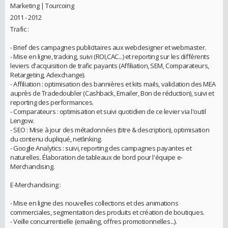
Marketing | Tourcoing
2011 - 2012
Trafic :
- Brief des campagnes publicitaires aux webdesigner et webmaster.
- Mise en ligne, tracking, suivi (ROI,CAC...) et reporting sur les différents
leviers d'acquisition de trafic payants (Affiliation, SEM, Comparateurs,
Retargeting, Adexchange).
- Affiliation : optimisation des bannières et kits mails, validation des MEA
auprès de Tradedoubler (Cashback, Emailer, Bon de réduction), suivi et
reporting des performances.
- Comparateurs : optimisation et suivi quotidien de ce levier via l'outil
Lengow.
- SEO : Mise à jour des métadonnées (titre & description), optimisation
du contenu dupliqué, netlinking.
- Google Analytics : suivi, reporting des campagnes payantes et
naturelles. Élaboration de tableaux de bord pour l'équipe e-
Merchandising.
E-Merchandising :
- Mise en ligne des nouvelles collections et des animations
commerciales, segmentation des produits et création de boutiques.
- Veille concurrentielle (emailing, offres promotionnelles...).