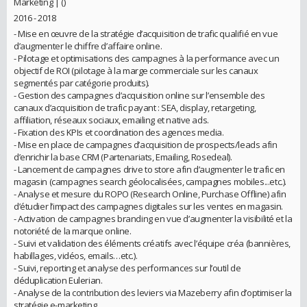
Marketing | ()
2016 - 2018
- Mise en œuvre de la stratégie d’acquisition de trafic qualifié en vue
d’augmenter le chiffre d’affaire online.
- Pilotage et optimisations des campagnes à la performance avec un
objectif de ROI (pilotage à la marge commerciale sur les canaux
segmentés par catégorie produits).
- Gestion des campagnes d’acquisition online sur l’ensemble des
canaux d’acquisition de trafic payant : SEA, display, retargeting,
affiliation, réseaux sociaux, emailing et native ads.
- Fixation des KPIs et coordination des agences media.
- Mise en place de campagnes d’acquisition de prospects/leads afin
d’enrichir la base CRM (Partenariats, Emailing, Rosedeal).
- Lancement de campagnes drive to store afin d’augmenter le trafic en
magasin (campagnes search géolocalisées, campagnes mobiles...etc.).
- Analyse et mesure du ROPO (Research Online, Purchase Offline) afin
d’étudier l’impact des campagnes digitales sur les ventes en magasin.
- Activation de campagnes branding en vue d’augmenter la visibilité et la
notoriété de la marque online.
- Suivi et validation des éléments créatifs avec l’équipe créa (bannières,
habillages, vidéos, emails…etc.).
- Suivi, reporting et analyse des performances sur l’outil de
déduplication Eulerian.
- Analyse de la contribution des leviers via Mazeberry afin d’optimiser la
stratégie e-marketing.