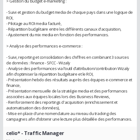
> Gestion du budget e-marketing :
- Suivi et gestion du budget media de chaque pays dans une logique de
ROI,
- Pilotage au ROI media facturé,
- Répartition budgétaire entre les différents canaux d'acquisition,
- Ajustement du mix media en fonction des performances.
> Analyse des performances e-commerce :
- Suivi, reporting et consolidation des chiffres en combinant 3 sources
de données : Finance - SFCC - Wizaly
- Analyse des performances via l’outil d’attribution/contribution Wizaly
afin d’optimiser la répartition budgétaire et le ROI,
- Présentation hebdo des résultats auprès des équipes e-commerce et
finance,
- Présentation mensuelle de la stratégie media et des performances
associées aux équipes locales lors des Business Reviews,
- Renforcement des reportings d'acquisition (enrichissement et
automatisation des données),
- Mise en place d'une nomenclature au niveau du tracking des
campagnes afin d’obtenir une lecture plus détaillée des performances.
celio*
- Traffic Manager