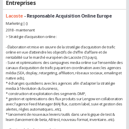
Entreprises
Lacoste
- Responsable Acquisition Online Europe
Marketing | ()
2018 - maintenant
> Stratégie d’acquisition online :
- Élaboration et mise en œuvre de la stratégie d’acquisition de trafic
online en vue d’atteindre les objectifs de chiffre d’affaire et de
rentabilité sur le marché européen de Lacoste (13 pays),
- Suivi et optimisations des campagnes media online sur l’ensemble des
canaux d’acquisition de trafic payant en coordination avec les agences
média (SEA, display, retargeting, affiliation, réseaux sociaux, emailing et
native ads),
* échanges quotidiens avec les agences afin d'adapter la stratégie
media à l'évolution du business,
* construction et exploitation des segments DMP,
* gestion et optimisations des flux produits sur Lengow en collaboration
avec l'agence Feed Manager (MAJ flux, custom label, suivi et gestion des
alertes, règles automatiques...etc),
* lancement de nouveaux leviers/outils dans une logique de test &
learn (lancement de beta, AB test, nouveau format, inventaire...etc).