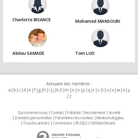
Charlotte BISANCE
Mohamed MANSOURI
Abdou SAMADE
Tom LUO
Annuaire des membres :
a
b
c
d
e
f
g
h
i
j
k
l
m
n
o
p
q
r
s
t
u
v
w
x
y
z
Qui sommes nous
Contact
Publicité
Recrutement
Societé
Données personnelles
Paramétrer les cookies
Mentions légales
Tous les articles
Corrections
© 2022 CCM Benchmark