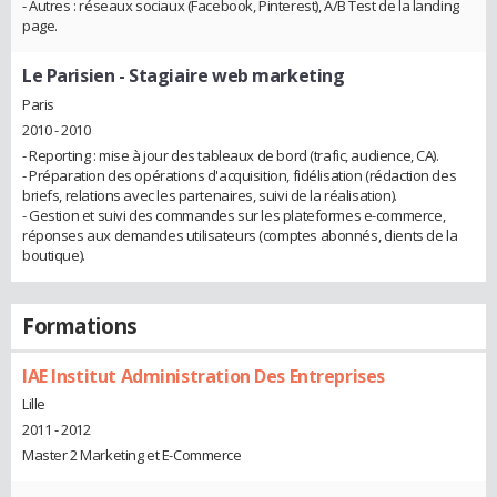
- Autres : réseaux sociaux (Facebook, Pinterest), A/B Test de la landing
page.
Le Parisien
- Stagiaire web marketing
Paris
2010 - 2010
- Reporting : mise à jour des tableaux de bord (trafic, audience, CA).
- Préparation des opérations d'acquisition, fidélisation (rédaction des
briefs, relations avec les partenaires, suivi de la réalisation).
- Gestion et suivi des commandes sur les plateformes e-commerce,
réponses aux demandes utilisateurs (comptes abonnés, clients de la
boutique).
Formations
IAE Institut Administration Des Entreprises
Lille
2011 - 2012
Master 2 Marketing et E-Commerce