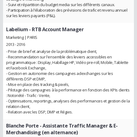
- Suivi et répartition du budget media sur les différents canaux.
- Participation à l’élaboration des prévisions de trafic et revenu annuel
sur les leviers payants (P&L).
Labelium
- RTB Account Manager
Marketing | PARIS
2013 - 2016
- Prise de brief et analyse de la problématique client,
- Recommandation sur l'ensemble des leviers accessibles en
programmatique : Display, Habillage HP, Vidéo pre-roll, Mobile, Tablette
et Facebook Exchange,
- Gestion en autonomie des campagnes adexchanges sur les
différents DSP et DMP,
- Mise en place des tracking & pixels,
- Pilotage des campagnes à la performance en fonction des KPIs clients
: Notoriété - Trafic - Vente,
- Optimisations, reportings, analyses des performances et gestion de la
relation client,
- Relation avec les DSP, DMP et Régies.
Blanche Porte
- Assistante Traffic Manager & E-
Merchandising (en alternance)