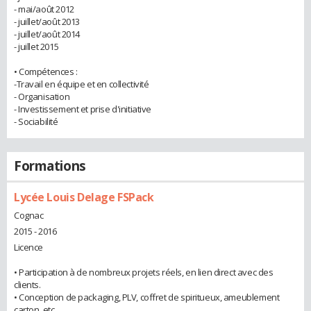
- mai/août 2012
- juillet/août 2013
- juillet/août 2014
- juillet 2015
• Compétences :
-Travail en équipe et en collectivité
- Organisation
- Investissement et prise d'initiative
- Sociabilité
Formations
Lycée Louis Delage FSPack
Cognac
2015 - 2016
Licence
• Participation à de nombreux projets réels, en lien direct avec des
clients.
• Conception de packaging, PLV, coffret de spiritueux, ameublement
carton, etc.