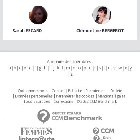
Sarah ESCARD
Clémentine BERGEROT
Annuaire des membres :
a
b
c
d
e
f
g
h
i
j
k
l
m
n
o
p
q
r
s
t
u
v
w
x
y
z
Qui sommes nous
Contact
Publicité
Recrutement
Societé
Données personnelles
Paramétrer les cookies
Mentions légales
Tous les articles
Corrections
© 2022 CCM Benchmark