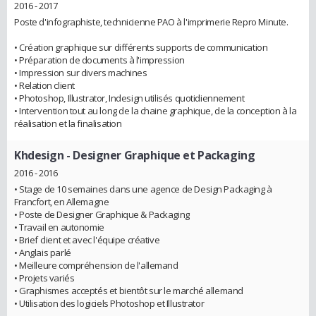
2016 - 2017
Poste d'infographiste, technicienne PAO à l'imprimerie Repro Minute.
• Création graphique sur différents supports de communication
• Préparation de documents à l'impression
• Impression sur divers machines
• Relation client
• Photoshop, Illustrator, Indesign utilisés quotidiennement
• Intervention tout au long de la chaine graphique, de la conception à la
réalisation et la finalisation
Khdesign
- Designer Graphique et Packaging
2016 - 2016
• Stage de 10 semaines dans une agence de Design Packaging à
Francfort, en Allemagne
• Poste de Designer Graphique & Packaging
• Travail en autonomie
• Brief client et avec l'équipe créative
• Anglais parlé
• Meilleure compréhension de l'allemand
• Projets variés
• Graphismes acceptés et bientôt sur le marché allemand
• Utilisation des logiciels Photoshop et Illustrator