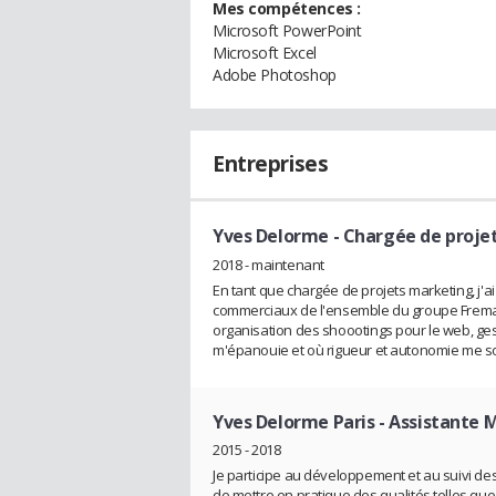
Mes compétences :
Microsoft PowerPoint
Microsoft Excel
Adobe Photoshop
Entreprises
Yves Delorme
- Chargée de proje
2018 - maintenant
En tant que chargée de projets marketing, j'
commerciaux de l'ensemble du groupe Frema
organisation des shoootings pour le web, ges
m'épanouie et où rigueur et autonomie me 
Yves Delorme Paris
- Assistante 
2015 - 2018
Je participe au développement et au suivi de
de mettre en pratique des qualités telles que l