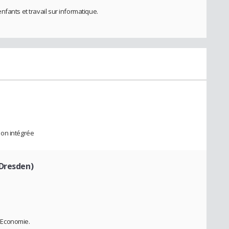
fants et travail sur informatique.
ion intégrée
(Dresden)
 Economie.