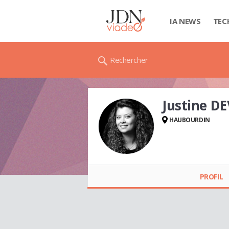
IA NEWS
TEC
Rechercher
Justine D
HAUBOURDIN
Justine DEVEULDRE
PROFIL