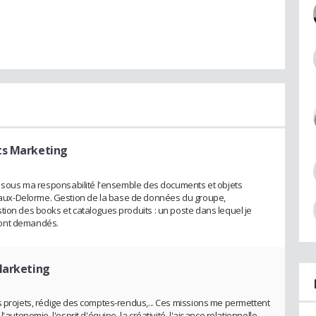
ts Marketing
ai sous ma responsabilité l'ensemble des documents et objets
ux-Delorme. Gestion de la base de données du groupe,
tion des books et catalogues produits : un poste dans lequel je
sont demandés.
Marketing
s projets, rédige des comptes-rendus,... Ces missions me permettent
'autonomie, l'esprit d'équipe, la créativité, l'aisance relationnelle