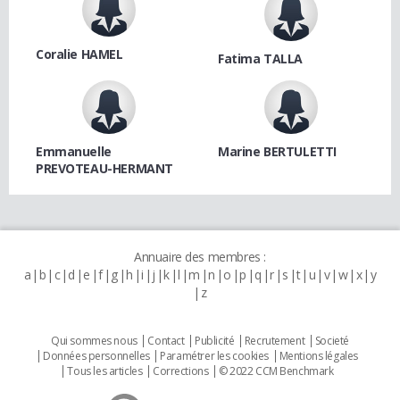
Coralie HAMEL
Fatima TALLA
Emmanuelle
Marine BERTULETTI
PREVOTEAU-HERMANT
Annuaire des membres :
a
b
c
d
e
f
g
h
i
j
k
l
m
n
o
p
q
r
s
t
u
v
w
x
y
z
Qui sommes nous
Contact
Publicité
Recrutement
Societé
Données personnelles
Paramétrer les cookies
Mentions légales
Tous les articles
Corrections
© 2022 CCM Benchmark