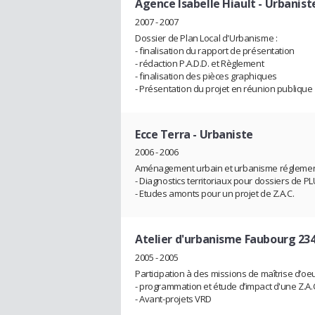
Agence Isabelle Hiault
- Urbanist
2007 - 2007
Dossier de Plan Local d'Urbanisme :
- finalisation du rapport de présentation
- rédaction P.A.D.D. et Règlement
- finalisation des pièces graphiques
- Présentation du projet en réunion publique
Ecce Terra
- Urbaniste
2006 - 2006
Aménagement urbain et urbanisme réglement
- Diagnostics territoriaux pour dossiers de PL
- Etudes amonts pour un projet de Z.A.C.
Atelier d'urbanisme Faubourg 23
2005 - 2005
Participation à des missions de maîtrise d’oeu
- programmation et étude d’impact d'une Z.A.
- Avant-projets VRD