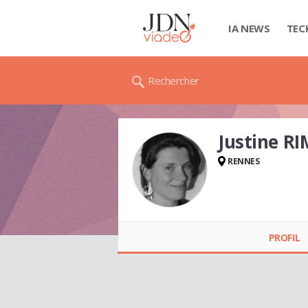
IA NEWS
TEC
Rechercher
Justine R
RENNES
Justine RIMPOT
PROFIL