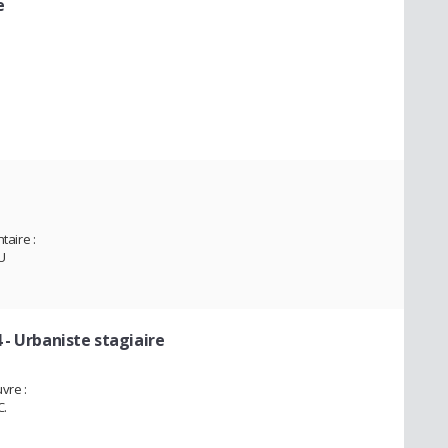
e
aire :
U
4
- Urbaniste stagiaire
vre :
C.