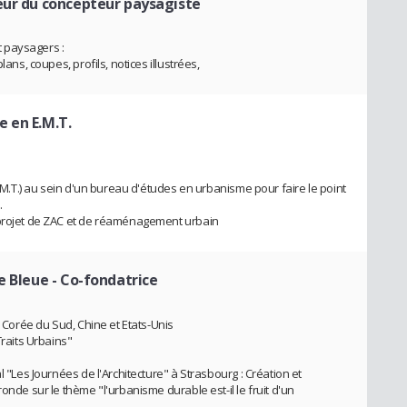
teur du concepteur paysagiste
 paysagers :
lans, coupes, profils, notices illustrées,
te en E.M.T.
E.M.T.) au sein d'un bureau d'études en urbanisme pour faire le point
.
 projet de ZAC et de réaménagement urbain
e Bleue
- Co-fondatrice
, Corée du Sud, Chine et Etats-Unis
Traits Urbains"
l "Les Journées de l'Architecture" à Strasbourg : Création et
onde sur le thème "l'urbanisme durable est-il le fruit d'un