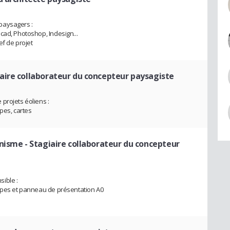
paysagers :
cad, Photoshop, Indesign...
ef de projet
iaire collaborateur du concepteur paysagiste
projets éoliens :
pes, cartes
anisme
- Stagiaire collaborateur du concepteur
ible :
oupes et panneau de présentation A0