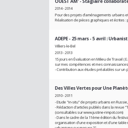
OUEST AM'
- Stagiaire collabora
2014 - 2014
Pour des projets d’aménagements urbains et
Réalisation de pièces graphiques et écrites : p
ADEPE
- 25 mars - 5 avril : Urbanis
Villiers-le-Bel
2013 - 2013
15 jours en Évaluation en Milieu de Travail ( 
sur mes compétences et mes connaissances
- Contribution aux études préalables sur un
Des Villes Vertes pour Une Planèt
2010 - 2011
- Etude "in-situ" de projets urbains en Russie
- Rédaction d'articles publiés dans la revue "
(consultables sur www.justine-rimpot.com)
- Dans le cadre de la 11ème édition du festiva
organisation d'une exposition et d'une table r
urbanisme sur mesure ?"