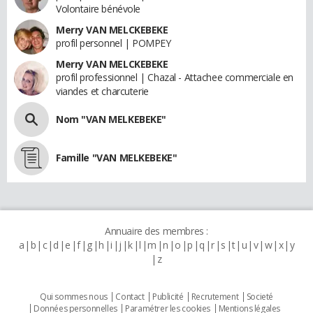
Volontaire bénévole
Merry VAN MELCKEBEKE
profil personnel | POMPEY
Merry VAN MELCKEBEKE
profil professionnel | Chazal - Attachee commerciale en
viandes et charcuterie
Nom "VAN MELKEBEKE"
Famille "VAN MELKEBEKE"
Annuaire des membres :
a
b
c
d
e
f
g
h
i
j
k
l
m
n
o
p
q
r
s
t
u
v
w
x
y
z
Qui sommes nous
Contact
Publicité
Recrutement
Societé
Données personnelles
Paramétrer les cookies
Mentions légales