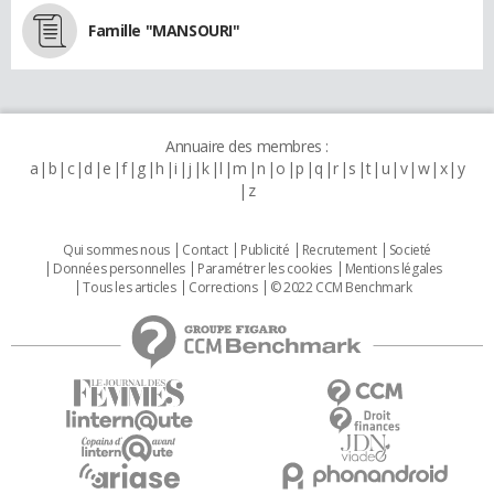
Famille "MANSOURI"
Annuaire des membres :
a
b
c
d
e
f
g
h
i
j
k
l
m
n
o
p
q
r
s
t
u
v
w
x
y
z
Qui sommes nous
Contact
Publicité
Recrutement
Societé
Données personnelles
Paramétrer les cookies
Mentions légales
Tous les articles
Corrections
© 2022 CCM Benchmark