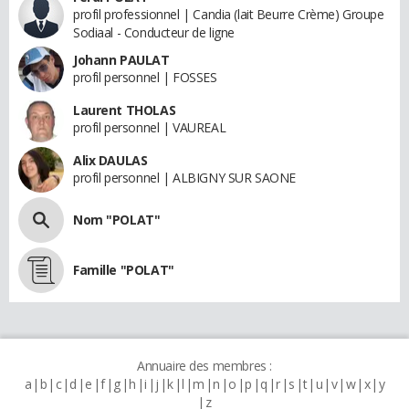
profil professionnel | Candia (lait Beurre Crème) Groupe
Sodiaal - Conducteur de ligne
Johann PAULAT
profil personnel | FOSSES
Laurent THOLAS
profil personnel | VAUREAL
Alix DAULAS
profil personnel | ALBIGNY SUR SAONE
Nom "POLAT"
Famille "POLAT"
Annuaire des membres :
a
b
c
d
e
f
g
h
i
j
k
l
m
n
o
p
q
r
s
t
u
v
w
x
y
z