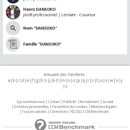
Haoro DANSOKO
profil professionnel | Lemaire - Couvreur
Nom "DANSOKO"
Famille "DANSOKO"
Annuaire des membres :
a
b
c
d
e
f
g
h
i
j
k
l
m
n
o
p
q
r
s
t
u
v
w
x
y
z
Qui sommes nous
Contact
Publicité
Recrutement
Societé
Données personnelles
Paramétrer les cookies
Mentions légales
Tous les articles
Corrections
© 2022 CCM Benchmark