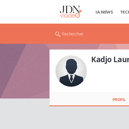
IA NEWS
TEC
Rechercher
Kadjo La
Kadjo Laurent
KOUAME
PROFIL