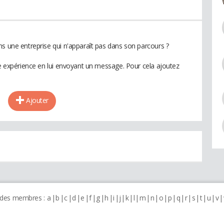
ns une entreprise qui n'apparaît pas dans son parcours ?
te expérience en lui envoyant un message. Pour cela ajoutez
Ajouter
 des membres :
a
b
c
d
e
f
g
h
i
j
k
l
m
n
o
p
q
r
s
t
u
v