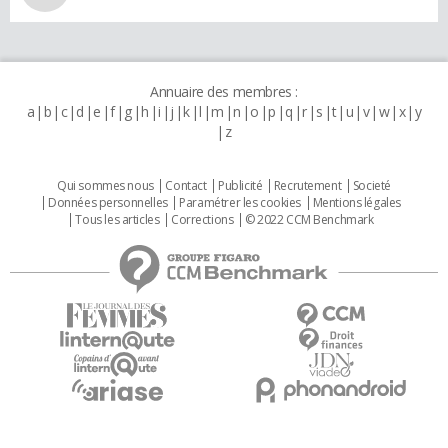
Annuaire des membres :
a
b
c
d
e
f
g
h
i
j
k
l
m
n
o
p
q
r
s
t
u
v
w
x
y
z
Qui sommes nous
Contact
Publicité
Recrutement
Societé
Données personnelles
Paramétrer les cookies
Mentions légales
Tous les articles
Corrections
© 2022 CCM Benchmark