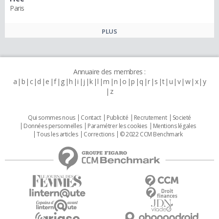
Paris
PLUS
Annuaire des membres :
a
b
c
d
e
f
g
h
i
j
k
l
m
n
o
p
q
r
s
t
u
v
w
x
y
z
Qui sommes nous
Contact
Publicité
Recrutement
Societé
Données personnelles
Paramétrer les cookies
Mentions légales
Tous les articles
Corrections
© 2022 CCM Benchmark