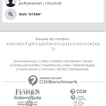
profil personnel | TOULOUSE
Nom "ATAKA"
Annuaire des membres :
a
b
c
d
e
f
g
h
i
j
k
l
m
n
o
p
q
r
s
t
u
v
w
x
y
z
Qui sommes nous
Contact
Publicité
Recrutement
Societé
Données personnelles
Paramétrer les cookies
Mentions légales
Tous les articles
Corrections
© 2022 CCM Benchmark