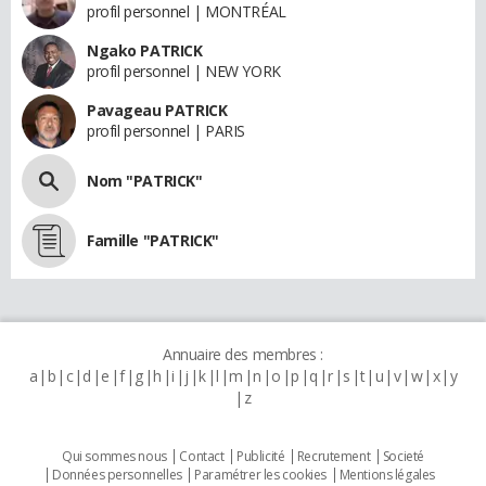
profil personnel | MONTRÉAL
Ngako PATRICK
profil personnel | NEW YORK
Pavageau PATRICK
profil personnel | PARIS
Nom "PATRICK"
Famille "PATRICK"
Annuaire des membres :
a
b
c
d
e
f
g
h
i
j
k
l
m
n
o
p
q
r
s
t
u
v
w
x
y
z
Qui sommes nous
Contact
Publicité
Recrutement
Societé
Données personnelles
Paramétrer les cookies
Mentions légales