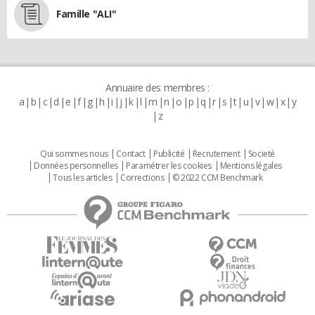
Famille "ALI"
Annuaire des membres :
a
b
c
d
e
f
g
h
i
j
k
l
m
n
o
p
q
r
s
t
u
v
w
x
y
z
Qui sommes nous
Contact
Publicité
Recrutement
Societé
Données personnelles
Paramétrer les cookies
Mentions légales
Tous les articles
Corrections
© 2022 CCM Benchmark