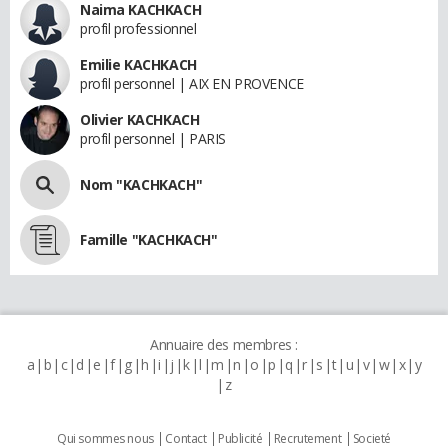
Naima KACHKACH
profil professionnel
Emilie KACHKACH
profil personnel | AIX EN PROVENCE
Olivier KACHKACH
profil personnel | PARIS
Nom "KACHKACH"
Famille "KACHKACH"
Annuaire des membres :
a
b
c
d
e
f
g
h
i
j
k
l
m
n
o
p
q
r
s
t
u
v
w
x
y
z
Qui sommes nous
Contact
Publicité
Recrutement
Societé