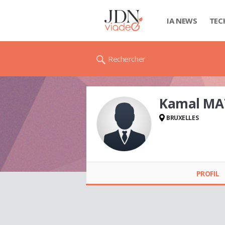
IA NEWS
TEC
Rechercher
Kamal M
BRUXELLES
Kamal MATROUF
PROFIL