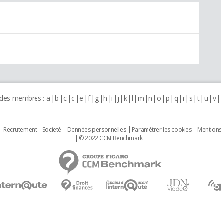
 des membres :
a
b
c
d
e
f
g
h
i
j
k
l
m
n
o
p
q
r
s
t
u
v
Recrutement
Societé
Données personnelles
Paramétrer les cookies
Mentions
© 2022 CCM Benchmark