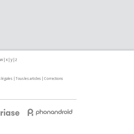
w
x
y
z
 légales
Tous les articles
Corrections