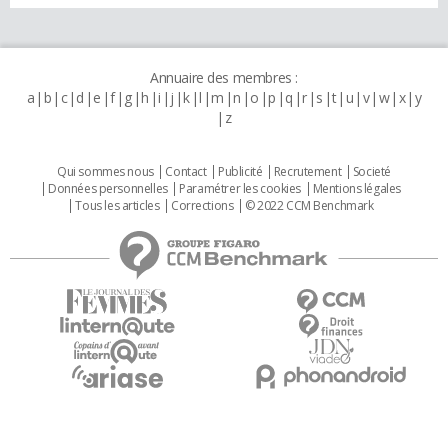
Annuaire des membres :
a
b
c
d
e
f
g
h
i
j
k
l
m
n
o
p
q
r
s
t
u
v
w
x
y
z
Qui sommes nous
Contact
Publicité
Recrutement
Societé
Données personnelles
Paramétrer les cookies
Mentions légales
Tous les articles
Corrections
© 2022 CCM Benchmark