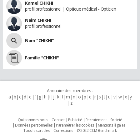
Kamel CHIKHI
profil professionnel | Optique médical - Opticien
Naim CHIKHI
profil professionnel
Nom "CHIKHI"
Famille "CHIKHI"
Annuaire des membres :
a
b
c
d
e
f
g
h
i
j
k
l
m
n
o
p
q
r
s
t
u
v
w
x
y
z
Qui sommes nous
Contact
Publicité
Recrutement
Societé
Données personnelles
Paramétrer les cookies
Mentions légales
Tous les articles
Corrections
© 2022 CCM Benchmark