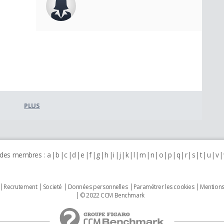
PLUS
 des membres :
a
b
c
d
e
f
g
h
i
j
k
l
m
n
o
p
q
r
s
t
u
v
Recrutement
Societé
Données personnelles
Paramétrer les cookies
Mentions
© 2022 CCM Benchmark