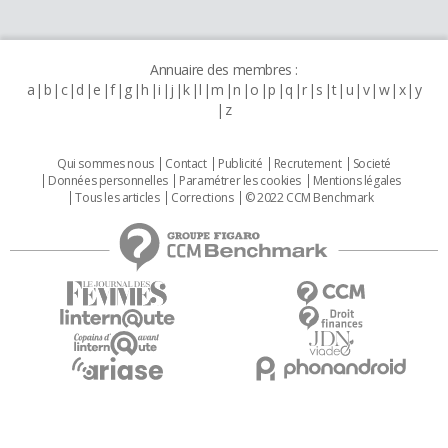
Annuaire des membres :
a
b
c
d
e
f
g
h
i
j
k
l
m
n
o
p
q
r
s
t
u
v
w
x
y
z
Qui sommes nous
Contact
Publicité
Recrutement
Societé
Données personnelles
Paramétrer les cookies
Mentions légales
Tous les articles
Corrections
© 2022 CCM Benchmark