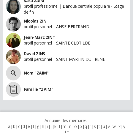
Sara ZAIM
profil professionnel | Banque centrale populaire - Stage
de fin
Nicolas ZIN
profil personnel | ANSE-BERTRAND
Jean-Marc ZINT
profil personnel | SAINTE CLOTILDE
David ZINS
profil personnel | SAINT MARTIN DU FRENE
Nom "ZAIM"
Famille "ZAIM"
Annuaire des membres :
a
b
c
d
e
f
g
h
i
j
k
l
m
n
o
p
q
r
s
t
u
v
w
x
y
z